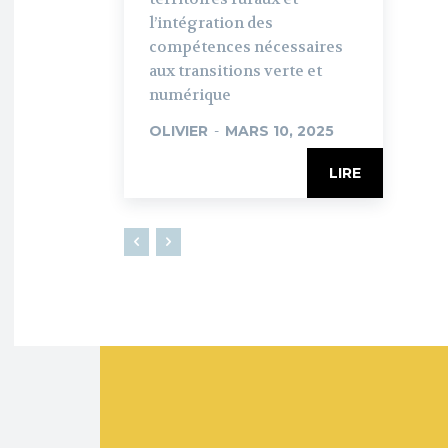
l’intégration des
compétences nécessaires
aux transitions verte et
numérique
OLIVIER
-
MARS 10, 2025
LIRE