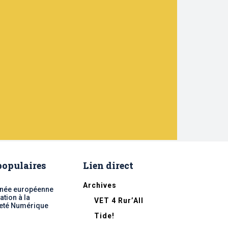
 populaires
Lien direct
Archives
nnée européenne
ation à la
VET 4 Rur’All
eté Numérique
Tide!