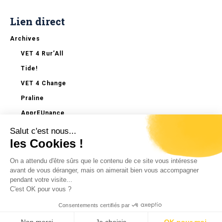
Lien direct
Archives
VET 4 Rur’All
Tide!
VET 4 Change
Praline
ApprEUnance
Salut c'est nous...
Invert-R
les Cookies !
REUF!
On a attendu d'être sûrs que le contenu de
Start The Change
ce site vous intéresse avant de vous
déranger, mais on aimerait bien vous accompagner pendant votre
Mentions légales
visite...
C'est OK pour vous ?
Consentements certifiés par
MFR
| Tous droits réservés