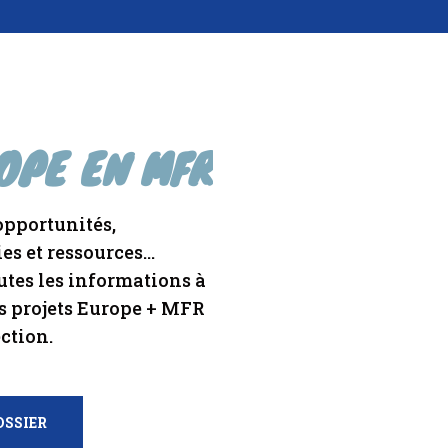
OPE EN MFR
 opportunités,
s et ressources...
utes les informations à
es projets Europe + MFR
ection.
OSSIER