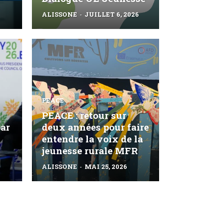
ALISSONE
-
JUILLET 6, 2026
PEACE
PEACE : retour sur
par
deux années pour faire
entendre la voix de la
jeunesse rurale MFR
ALISSONE
-
MAI 25, 2026