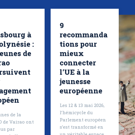
9
asbourg à
recommanda
olynésie :
tions pour
jeunes de
mieux
rao
connecter
rsuivent
l’UE à la
r
jeunesse
agement
européenne
opéen
Les 12 & 13 mai 2026,
l’hémicycle du
unes de la
Parlement européen
 de Vairao ont
s’est transformé en
çus par
un véritable espace