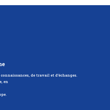
ne
e connaissances, de travail et d’échanges.
e, en
ope.