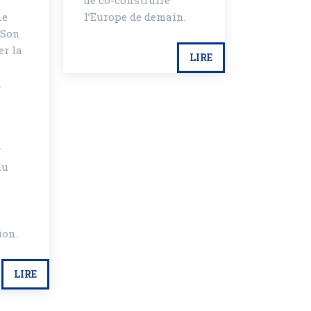
de co-construire
ne
l’Europe de demain.
 Son
er la
LIRE
à
r
du
ion.
LIRE