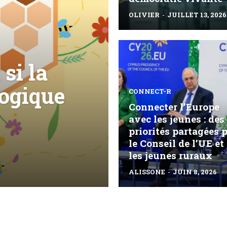
OLIVIER
-
JUILLET 13, 2026
si la
logique
CONNECT-R
Connecter l’Europe
avec les jeunes : des
priorités partagées 
le Conseil de l’UE et
les jeunes ruraux
ALISSONE
-
JUIN 8, 2026