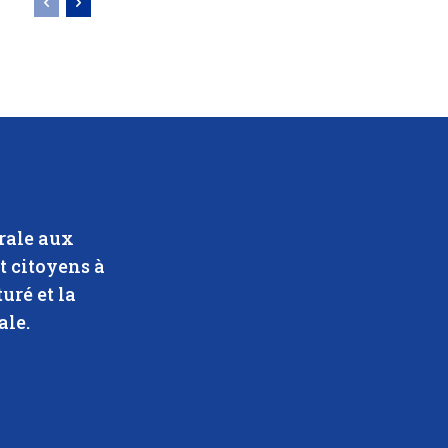
rale aux
t citoyens à
uré et la
ale.