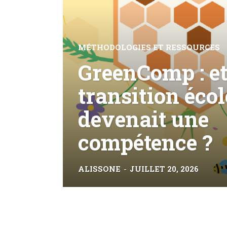
MÉTHODOLOGIES ET RESSOURCES
GreenComp : et 
transition éco
devenait une
compétence ?
ALISSONE
-
JUILLET 20, 2026