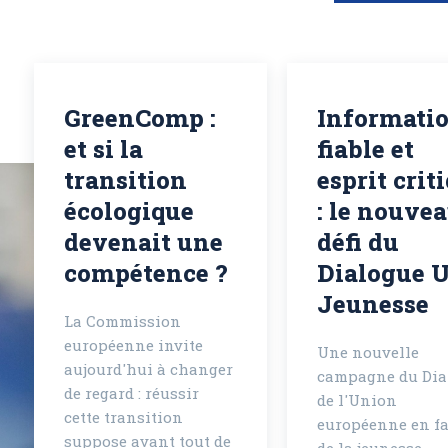
GreenComp :
Informati
et si la
fiable et
transition
esprit crit
écologique
: le nouve
devenait une
défi du
compétence ?
Dialogue 
Jeunesse
La Commission
européenne invite
Une nouvelle
aujourd'hui à changer
campagne du Dia
de regard : réussir
de l'Union
cette transition
européenne en f
suppose avant tout de