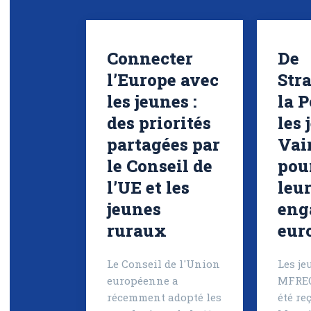
Connecter
De
l’Europe avec
Str
les jeunes :
la P
des priorités
les 
partagées par
Vai
le Conseil de
pou
l’UE et les
leu
jeunes
eng
ruraux
eur
Le Conseil de l'Union
Les je
européenne a
MFREO
récemment adopté les
été re