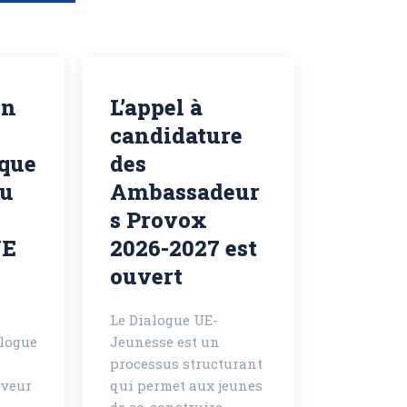
on
L’appel à
candidature
ique
des
au
Ambassadeur
s Provox
UE
2026-2027 est
ouvert
Le Dialogue UE-
logue
Jeunesse est un
processus structurant
aveur
qui permet aux jeunes