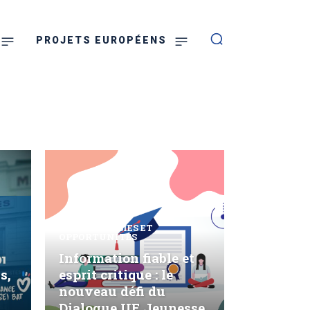
PROJETS EUROPÉENS
LES STRATÉGIES ET
OPPORTUNITÉS
Information fiable et
s,
esprit critique : le
nouveau défi du
Dialogue UE Jeunesse