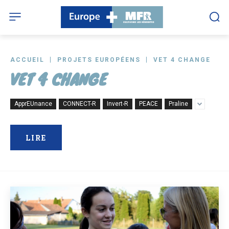
ACCUEIL
PROJETS EUROPÉENS
VET 4 CHANGE
VET 4 CHANGE
ApprEUnance
CONNECT-R
Invert-R
PEACE
Praline
LIRE