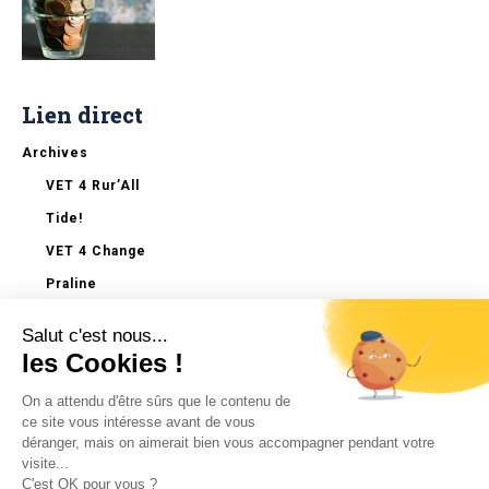
Lien direct
Archives
VET 4 Rur’All
Tide!
VET 4 Change
Praline
ApprEUnance
Salut c'est nous...
Invert-R
les Cookies !
REUF!
On a attendu d'être sûrs que le contenu de
Start The Change
ce site vous intéresse avant de vous
déranger, mais on aimerait bien vous accompagner pendant votre
Mentions légales
visite...
C'est OK pour vous ?