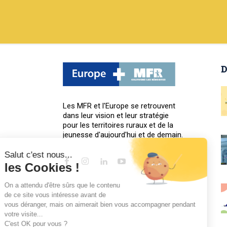
D
Les MFR et l'Europe se retrouvent
dans leur vision et leur stratégie
pour les territoires ruraux et de la
jeunesse d'aujourd'hui et de demain.
Salut c'est nous...
les Cookies !
On a attendu d'être sûrs que le contenu
de ce site vous intéresse avant de
vous déranger, mais on aimerait bien vous accompagner pendant
votre visite...
C'est OK pour vous ?