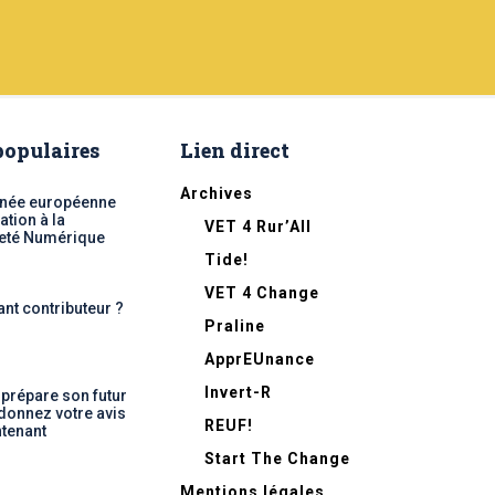
 populaires
Lien direct
Archives
nnée européenne
ation à la
VET 4 Rur’All
eté Numérique
Tide!
VET 4 Change
ant contributeur ?
Praline
ApprEUnance
Invert-R
 prépare son futur
 donnez votre avis
REUF!
tenant
Start The Change
Mentions légales