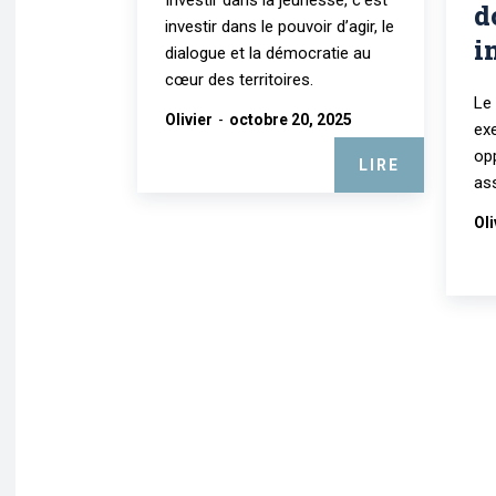
Investir dans la jeunesse, c’est
d
investir dans le pouvoir d’agir, le
i
dialogue et la démocratie au
cœur des territoires.
Le
Olivier
-
octobre 20, 2025
exe
op
LIRE
ass
Oli