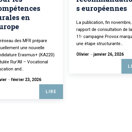
ompétences
s européennes
urales en
La publication, fin novembre,
urope
rapport de consultation de la
11ᵉ campagne Provox marq
 réseau des MFR prépare
une étape structurante...
tuellement une nouvelle
Olivier
-
janvier 26, 2026
ndidature Erasmus+ (KA220)
itulée Rur’All – Vocational
L
cation and...
vier
-
février 23, 2026
LIRE