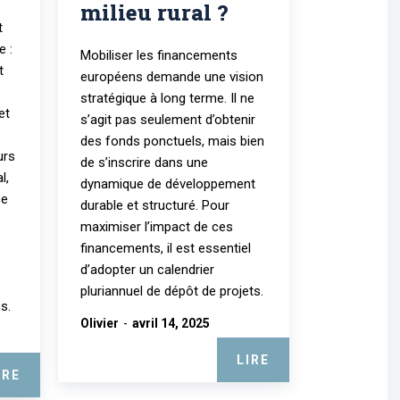
milieu rural ?
t
e :
Mobiliser les financements
t
européens demande une vision
stratégique à long terme. Il ne
et
s’agit pas seulement d’obtenir
des fonds ponctuels, mais bien
urs
de s’inscrire dans une
l,
dynamique de développement
ce
durable et structuré. Pour
maximiser l’impact de ces
financements, il est essentiel
d’adopter un calendrier
pluriannuel de dépôt de projets.
s.
Olivier
-
avril 14, 2025
LIRE
IRE