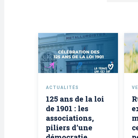
ACTUALITÉS
VE
125 ans de la loi
R
de 1901 : les
e
associations,
m
piliers d’une
c
démocratie
p