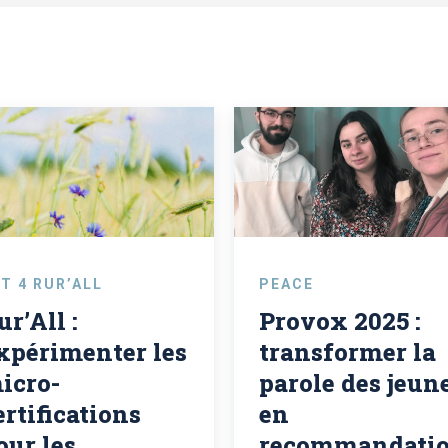
T 4 RUR’ALL
PEACE
ur’All :
Provox 2025 :
xpérimenter les
transformer la
icro-
parole des jeun
ertifications
en
our les
recommandati