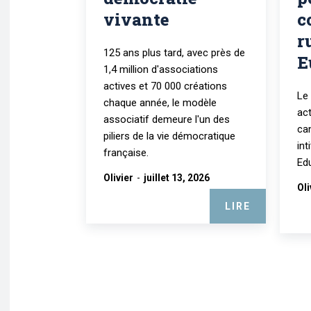
vivante
c
r
125 ans plus tard, avec près de
E
1,4 million d'associations
actives et 70 000 créations
Le
chaque année, le modèle
ac
associatif demeure l'un des
ca
piliers de la vie démocratique
int
française.
Edu
Olivier
-
juillet 13, 2026
Oli
LIRE