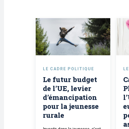
LE CADRE POLITIQUE
LE
Le futur budget
C
de l’UE, levier
P
d’émancipation
l
pour la jeunesse
e
rurale
p
a