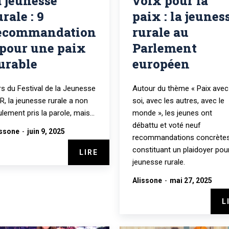
a jeunesse
voix pour la
urale : 9
paix : la jeunes
ecommandation
rurale au
 pour une paix
Parlement
urable
européen
rs du Festival de la Jeunesse
Autour du thème « Paix avec
, la jeunesse rurale a non
soi, avec les autres, avec le
lement pris la parole, mais...
monde », les jeunes ont
débattu et voté neuf
issone
-
juin 9, 2025
recommandations concrète
constituant un plaidoyer pour
LIRE
jeunesse rurale.
Alissone
-
mai 27, 2025
L