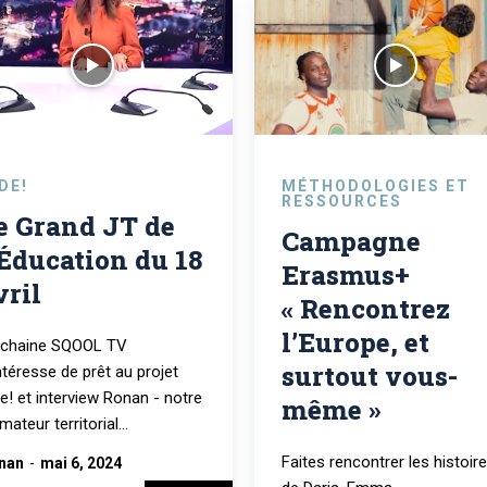
DE!
MÉTHODOLOGIES ET
RESSOURCES
e Grand JT de
Campagne
’Éducation du 18
Erasmus+
vril
« Rencontrez
l’Europe, et
 chaine SQOOL TV
surtout vous-
ntéresse de prêt au projet
e! et interview Ronan - notre
même »
mateur territorial...
Faites rencontrer les histoir
nan
-
mai 6, 2024