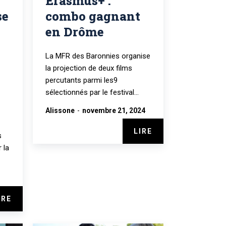
Erasmus+ :
se
combo gagnant
en Drôme
La MFR des Baronnies organise
la projection de deux films
percutants parmi les9
sélectionnés par le festival...
Alissone
-
novembre 21, 2024
LIRE
s
 la
IRE