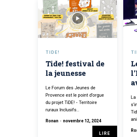
TIDE!
TI
Tide! festival de
L
la jeunesse
l
a
Le Forum des Jeunes de
Provence est le point d’orgue
La
du projet TiDE! - Territoire
s'i
ruraux Inclusifs...
Tid
ani
Ronan
-
novembre 12, 2024
Ro
LIRE