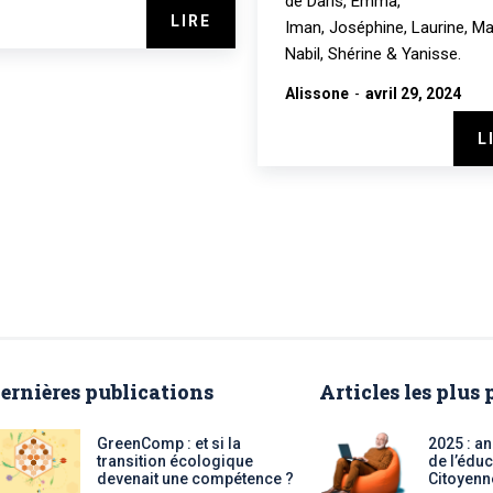
de Daris, Emma,
LIRE
Iman, Joséphine, Laurine, Ma
Nabil, Shérine & Yanisse.
Alissone
-
avril 29, 2024
L
ernières publications
Articles les plus
GreenComp : et si la
2025 : a
transition écologique
de l’éduc
devenait une compétence ?
Citoyenn