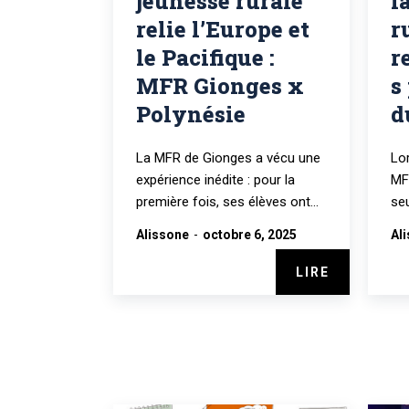
jeunesse rurale
l
relie l’Europe et
r
le Pacifique :
r
MFR Gionges x
s
Polynésie
d
La MFR de Gionges a vécu une
Lo
expérience inédite : pour la
MFR
première fois, ses élèves ont...
seu
Alissone
-
octobre 6, 2025
Al
LIRE