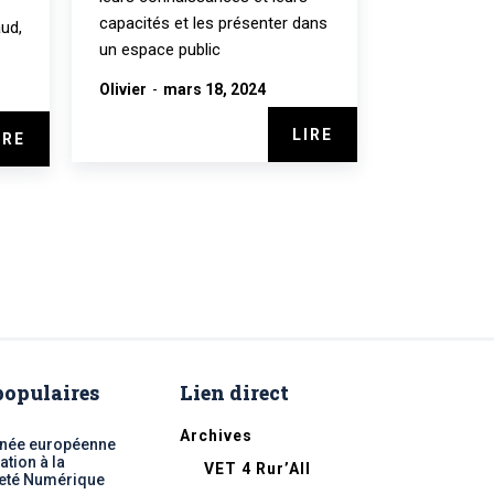
capacités et les présenter dans
ud,
un espace public
Olivier
-
mars 18, 2024
LIRE
IRE
 populaires
Lien direct
Archives
nnée européenne
ation à la
VET 4 Rur’All
eté Numérique