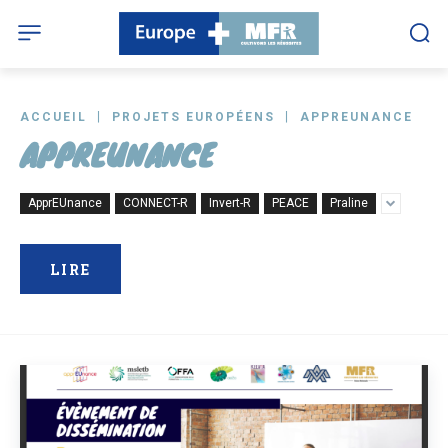
ACCUEIL
PROJETS EUROPÉENS
APPREUNANCE
APPREUNANCE
ApprEUnance
CONNECT-R
Invert-R
PEACE
Praline
LIRE