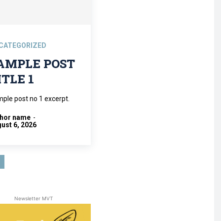
CATEGORIZED
AMPLE POST
ITLE 1
ple post no 1 excerpt.
thor name
-
ust 6, 2026
Newsletter MVT