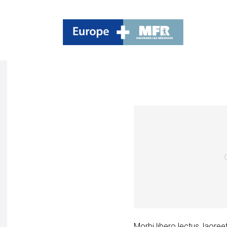
Author Name
August 6, 20
Morbi libero lectus, laoree