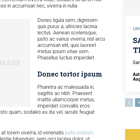
es in accumsan nec, viverra in nulla.
Donec ligula sem, dignissim
quis purus a, ultricies lacinia
UN
lectus. Aenean scelerisque,
S
justo ac varius viverra, nisl arcu
accumsan elit, quis laoreet
T
metus ipsum vitae sem.
Phasellus luctus imperdiet.
Sam
Donec tortor ipsum
Au
Aug
Pharetra ac malesuada in,
sagittis ac nibh. Praesent
mattis ullamcorper metus,
imperdiet convallis eros
to quam, sodales eu dui vel, iaculis feugiat
 at lorem viverra, id venenatis
justo pretium
.
stie bibendum, sem orci lacinia dolor, ut