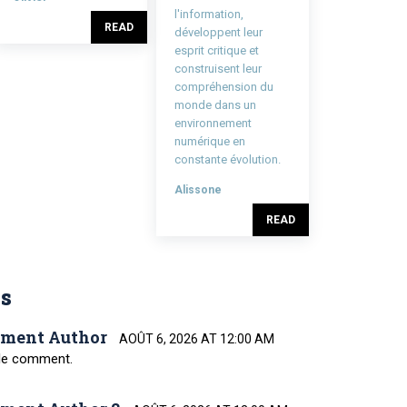
l'information,
READ
développent leur
esprit critique et
construisent leur
compréhension du
monde dans un
environnement
numérique en
constante évolution.
Alissone
READ
s
ment Author
AOÛT 6, 2026 AT 12:00 AM
ple comment.