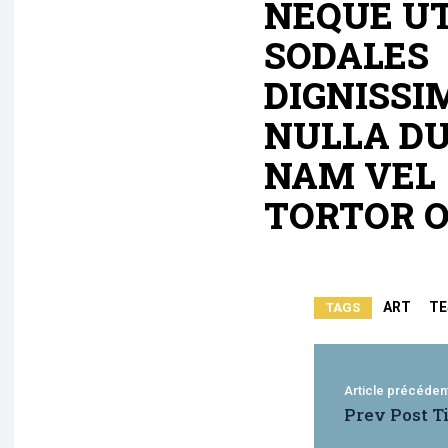
NEQUE U
SODALES
DIGNISSI
NULLA DU
NAM VEL
TORTOR O
ART
TE
TAGS
Article précéden
Prev Post Ti