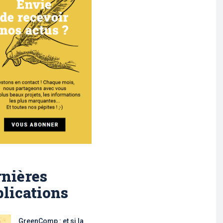
nières
lications
GreenComp : et si la