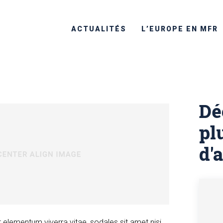
26
1234
123
ACTUALITÉS
L’EUROPE EN MFR
Dé
pl
d'a
t elementum viverra vitae, sodales sit amet nisi.