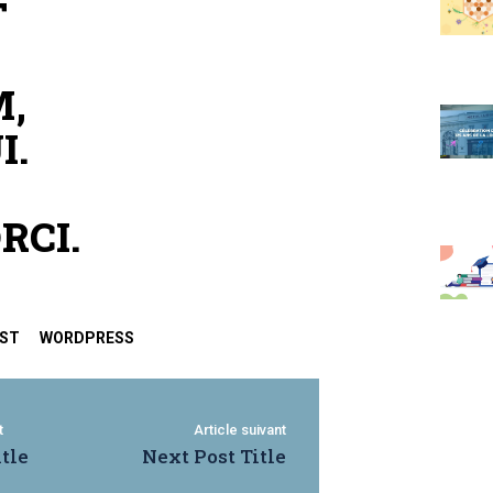
T
M,
I.
RCI.
ST
WORDPRESS
t
Article suivant
tle
Next Post Title