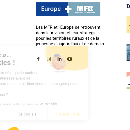
D
Les MFR et l'Europe se retrouvent
dans leur vision et leur stratégie
pour les territoires ruraux et de la
jeunesse d'aujourd'hui et de demain.
Salut c'est nous...
les Cookies !
On a attendu d'être sûrs que le contenu
de ce site vous intéresse avant de
vous déranger, mais on aimerait bien vous accompagner pendant
votre visite...
C'est OK pour vous ?
Consentements certifiés par
Non merci
Je choisis
OK pour moi
Plateforme de Gestion du Consentement : Personnalisez vos
Axeptio consent