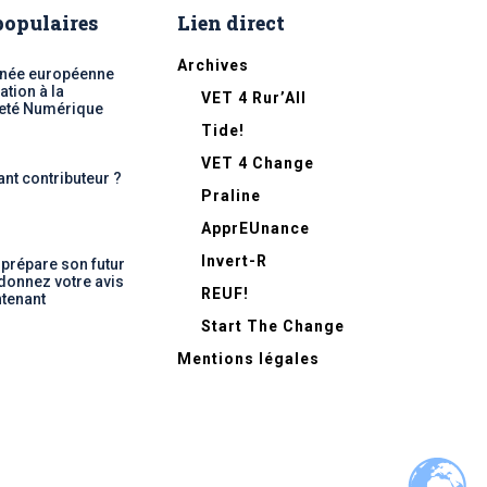
 populaires
Lien direct
Archives
nnée européenne
ation à la
VET 4 Rur’All
eté Numérique
Tide!
VET 4 Change
ant contributeur ?
Praline
ApprEUnance
Invert-R
 prépare son futur
 donnez votre avis
REUF!
tenant
Start The Change
Mentions légales