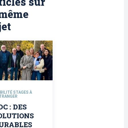
ticles sur
 même
jet
BILITÉ STAGES À
ÉTRANGER
DC : DES
OLUTIONS
URABLES