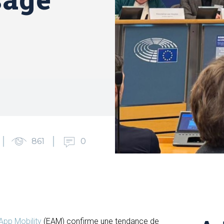
861
0
App Mobility
(EAM) confirme une tendance de