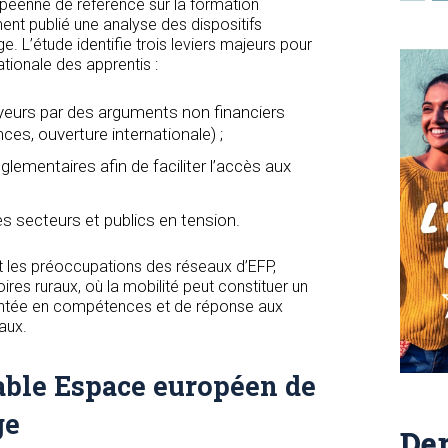
péenne de référence sur la formation
ent publié une analyse des dispositifs
ge. L’étude identifie trois leviers majeurs pour
nationale des apprentis :
eurs par des arguments non financiers
ces, ouverture internationale) ;
églementaires afin de faciliter l’accès aux
les secteurs et publics en tension.
t les préoccupations des réseaux d’EFP,
ires ruraux, où la mobilité peut constituer un
 montée en compétences et de réponse aux
aux.
able Espace européen de
ge
Der