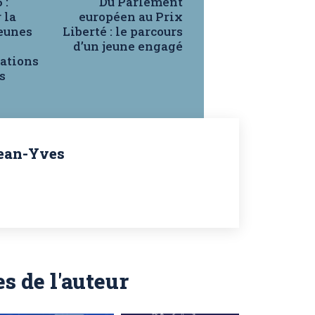
 :
Du Parlement
 la
européen au Prix
jeunes
Liberté : le parcours
d’un jeune engagé
ations
s
ean-Yves
es de l'auteur