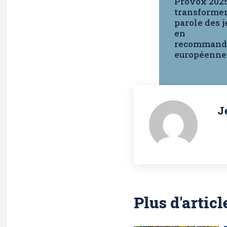
Provox 2025
transformer
parole des 
en
recommand
européenne
J
Plus d'articl