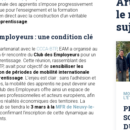
Ar
tionale des apprentis s’impose progressivement
e pour l’enseignement et la formation
le
en direct avec la construction d’un véritable
pprentissage
.
su
employeurs : une condition clé
artenariat avec le
CCCA-BTP
, EAM a organisé au
a 6ᵉ rencontre du
Club des Employeurs
pour un
entissage. Cette réunion, rassemblant des
BTP, avait pour objectif de
sensibiliser les
on de périodes de mobilité internationale
rentissage
. L’enjeu est clair : sans l’adhésion et
es, la mobilité des apprentis ne peut devenir une
Club des Employeurs offre ainsi un espace de
MO
hes professionnelles et acteurs européens, afin
L'
es réalités économiques des territoires. La
P
b se tiendra le
3 mars à la
MFR de Neuvy-le-
 confirmant l’inscription de cette dynamique au
S
nts.
D