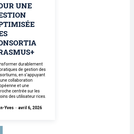
OUR UNE
ESTION
PTIMISÉE
ES
ONSORTIA
RASMUS+
nsformer durablement
 pratiques de gestion des
sortiums, en s’appuyant
 une collaboration
opéenne et une
roche centrée sur les
oins des utilisateur·rices.
n-Yves
-
avril 6, 2026