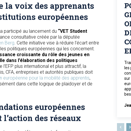
e la voix des apprenants
P
G
stitutions européennes
O
D
s a participé au lancement du
“VET Student
stance consultative créée par la députée
C
den Berg
. Cette initiative vise à réduire l’écart entre
 les politiques européennes qui les concernent.
E
ssance croissante du rôle des jeunes en
e dans l’élaboration des politiques
Tra
 l’EFP plus international et plus attractif, la
les
s, CFA, entreprises et autorités publiques doit
con
on européenne pour la mobilité des apprentis
,
sur
isément dans cette logique de plaidoyer et de
eur
app
bes
dations européennes
Jea
t l’action des réseaux