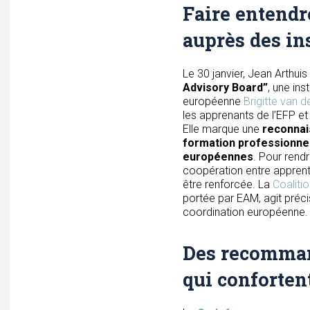
Faire entendr
auprès des in
Le 30 janvier, Jean Arthui
Advisory Board”
, une in
européenne
Brigitte van 
les apprenants de l’EFP et
Elle marque une
reconnai
formation professionnell
européennes
. Pour rendre
coopération entre apprenti
être renforcée. La
Coaliti
portée par EAM, agit préc
coordination européenne.
Des recomman
qui conforten