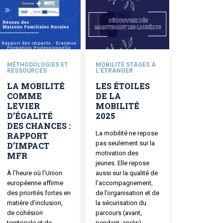
MÉTHODOLOGIES ET
MOBILITÉ STAGES À
RESSOURCES
L'ÉTRANGER
LA MOBILITÉ
LES ÉTOILES
COMME
DE LA
LEVIER
MOBILITÉ
D’ÉGALITÉ
2025
DES CHANCES :
La mobilité ne repose
RAPPORT
pas seulement sur la
D’IMPACT
motivation des
MFR
jeunes. Elle repose
À l’heure où l’Union
aussi sur la qualité de
européenne affirme
l’accompagnement,
des priorités fortes en
de l’organisation et de
matière d’inclusion,
la sécurisation du
de cohésion
parcours (avant,
territoriale et de
pendant, après).