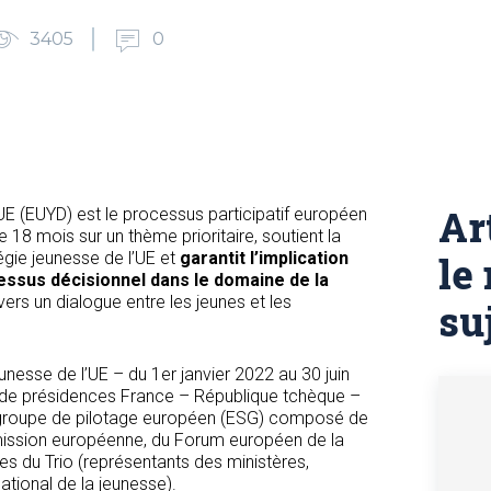
3405
0
Ar
UE (EUYD) est le processus participatif européen
e 18 mois sur un thème prioritaire, soutient la
égie jeunesse de l’UE et
garantit l’implication
le
essus décisionnel dans le domaine de la
ers un dialogue entre les jeunes et les
su
unesse de l’UE – du 1er janvier 2022 au 30 juin
io de présidences France – République tchèque –
groupe de pilotage européen (ESG) composé de
ission européenne, du Forum européen de la
s du Trio (représentants des ministères,
ational de la jeunesse).