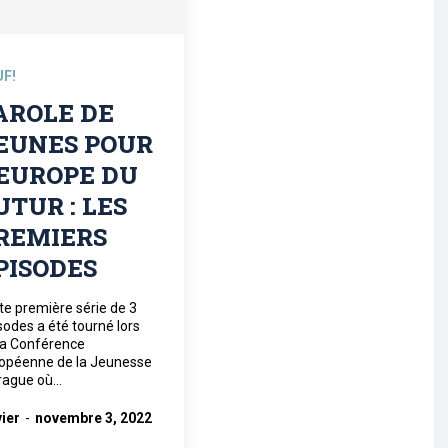
UF!
AROLE DE
EUNES POUR
’EUROPE DU
UTUR : LES
REMIERS
PISODES
te première série de 3
sodes a été tourné lors
la Conférence
opéenne de la Jeunesse
rague où...
vier
-
novembre 3, 2022