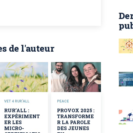
Der
pub
es de l'auteur
VET 4 RUR’ALL
PEACE
RUR’ALL :
PROVOX 2025 :
EXPÉRIMENT
TRANSFORME
ER LES
R LA PAROLE
MICRO-
DES JEUNES