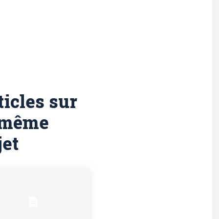
ticles sur
 même
jet