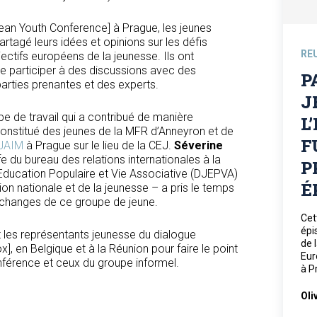
ean Youth Conference] à Prague, les jeunes
tagé leurs idées et opinions sur les défis
RE
ectifs européens de la jeunesse. Ils ont
e participer à des discussions avec des
P
parties prenantes et des experts.
J
e de travail qui a contribué de manière
L
constitué des jeunes de la MFR d’Anneyron et de
F
JAIM
à Prague sur le lieu de la CEJ.
Séverine
e du bureau des relations internationales à la
P
 Education Populaire et Vie Associative (DJEPVA)
É
ion nationale et de la jeunesse – a pris le temps
 échanges de ce groupe de jeune.
Cet
épi
t les représentants jeunesse du dialogue
de 
], en Belgique et à la Réunion pour faire le point
Eur
nférence et ceux du groupe informel.
à P
Oli