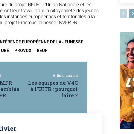
ure du projet REUF!. L’Union Nationale et les
ont leur travail pour la citoyenneté des jeunes
les instances européennes et territoriales à la
eau projet Erasmus jeunesse INVERT-R
NFÉRENCE EUROPÉENNE DE LA JEUNESSE
TURÉ
PROVOX
REUF
t
Article suivant
n MFR
Les équipes de V4C
ssemblée
à l’UITR : pourquoi
FR
faire ?
livier