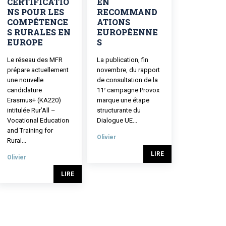
CERTIFICATIO
EN
NS POUR LES
RECOMMAND
COMPÉTENCE
ATIONS
S RURALES EN
EUROPÉENNE
EUROPE
S
Le réseau des MFR
La publication, fin
prépare actuellement
novembre, du rapport
une nouvelle
de consultation de la
candidature
11ᵉ campagne Provox
Erasmus+ (KA220)
marque une étape
intitulée Rur’All –
structurante du
Vocational Education
Dialogue UE...
and Training for
Olivier
Rural...
LIRE
Olivier
LIRE