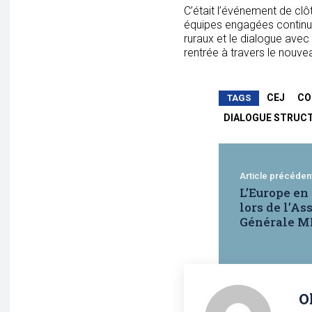
C’était l’événement de clôt
équipes engagées continuer
ruraux et le dialogue avec 
rentrée à travers le nouv
CEJ
CO
TAGS
DIALOGUE STRUC
Article précéden
L’Europe e
lors de l’A
Générale M
O