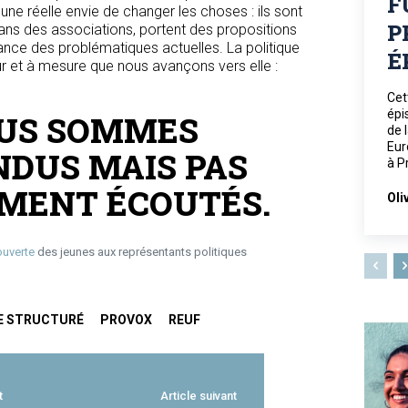
F
une réelle envie de changer les choses : ils sont
P
ans des associations, portent des propositions
ance des problématiques actuelles. La politique
É
fur et à mesure que nous avançons vers elle :
Cet
épi
US SOMMES
de 
Eur
DUS MAIS PAS
à P
MENT ÉCOUTÉS.
Oli
ouverte
des jeunes aux représentants politiques
E STRUCTURÉ
PROVOX
REUF
t
Article suivant