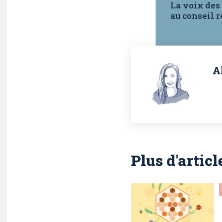
La voix des
au conseil 
A
Plus d'articl