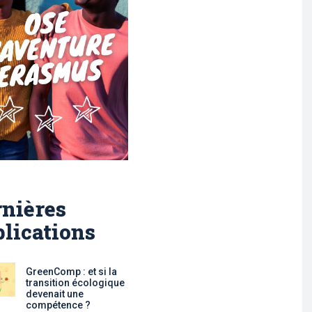
nières
lications
GreenComp : et si la
transition écologique
devenait une
compétence ?