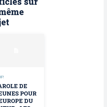
ticles sur
 même
jet
UF!
AROLE DE
EUNES POUR
’EUROPE DU