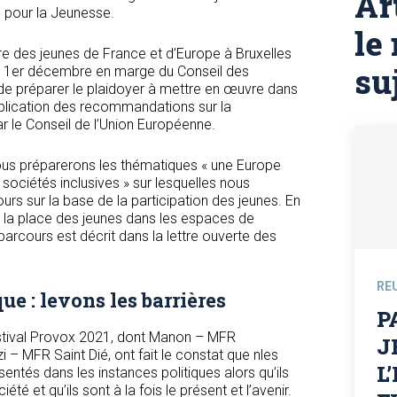
Ar
 pour la Jeunesse.
le
ntre des jeunes de France et d’Europe à Bruxelles
su
le 1er décembre en marge du Conseil des
 de préparer le plaidoyer à mettre en œuvre dans
 publication des recommandations sur la
ar le Conseil de l’Union Européenne.
nous préparerons les thématiques « une Europe
 sociétés inclusives » sur lesquelles nous
ours sur la base de la participation des jeunes. En
« la place des jeunes dans les espaces de
 parcours est décrit dans la lettre ouverte des
RE
ue : levons les barrières
P
estival Provox 2021, dont Manon – MFR
J
 – MFR Saint Dié, ont fait le constat que nles
L
entés dans les instances politiques alors qu’ils
té et qu’ils sont à la fois le présent et l’avenir.