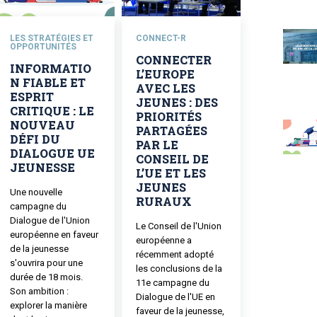
LES STRATÉGIES ET
CONNECT-R
OPPORTUNITÉS
CONNECTER
INFORMATIO
L’EUROPE
N FIABLE ET
AVEC LES
ESPRIT
JEUNES : DES
CRITIQUE : LE
PRIORITÉS
NOUVEAU
PARTAGÉES
DÉFI DU
PAR LE
DIALOGUE UE
CONSEIL DE
JEUNESSE
L’UE ET LES
JEUNES
Une nouvelle
RURAUX
campagne du
Dialogue de l'Union
Le Conseil de l'Union
européenne en faveur
européenne a
de la jeunesse
récemment adopté
s'ouvrira pour une
les conclusions de la
durée de 18 mois.
11e campagne du
Son ambition :
Dialogue de l'UE en
explorer la manière
faveur de la jeunesse,