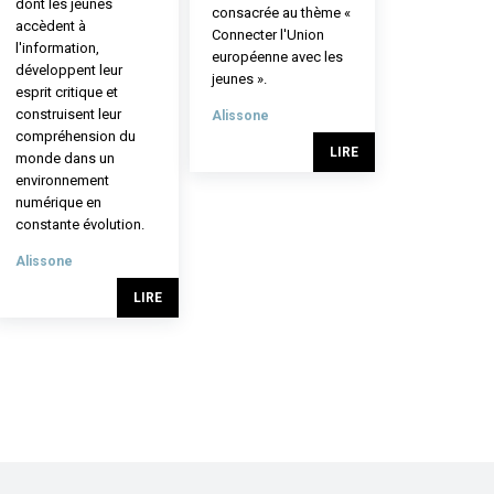
dont les jeunes
consacrée au thème «
accèdent à
Connecter l'Union
l'information,
européenne avec les
développent leur
jeunes ».
esprit critique et
construisent leur
Alissone
compréhension du
LIRE
monde dans un
environnement
numérique en
constante évolution.
Alissone
LIRE