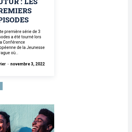
UTUR : LES
REMIERS
PISODES
te première série de 3
sodes a été tourné lors
la Conférence
opéenne de la Jeunesse
rague où...
vier
-
novembre 3, 2022