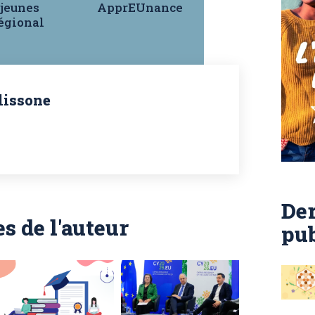
 jeunes
ApprEUnance
régional
lissone
Der
es de l'auteur
pub