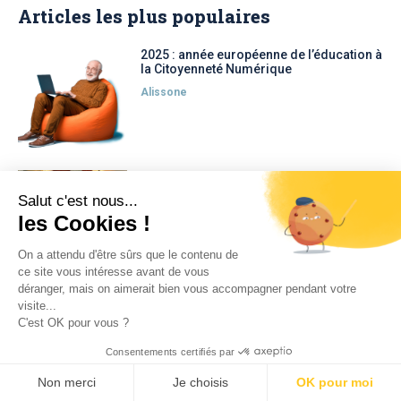
Articles les plus populaires
2025 : année européenne de l’éducation à
la Citoyenneté Numérique
Alissone
L’apprenant contributeur ?
Salut c'est nous...
Philippe
les Cookies !
On a attendu d'être sûrs que le contenu de
ce site vous intéresse avant de vous
déranger, mais on aimerait bien vous accompagner pendant votre
visite...
L’Europe prépare son futur budget :
C'est OK pour vous ?
donnez votre avis dès maintenant
Alissone
Consentements certifiés par
Non merci
Je choisis
OK pour moi